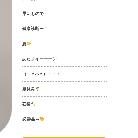
早いもので
健康診断ー！
夏
あたまキーーーン！
（ ＾ω＾）・・・
夏休み
石橋
必需品～