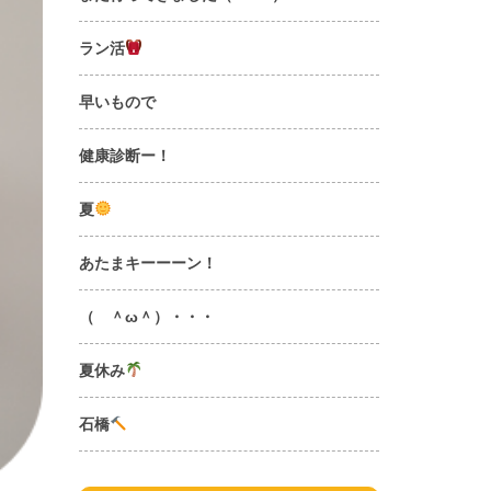
ラン活
早いもので
健康診断ー！
夏
あたまキーーーン！
（ ＾ω＾）・・・
夏休み
石橋