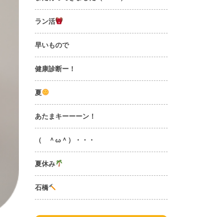
ラン活
早いもので
健康診断ー！
夏
あたまキーーーン！
（ ＾ω＾）・・・
夏休み
石橋