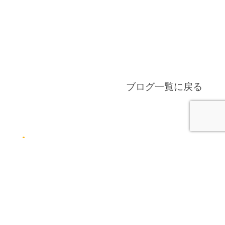
ブログ一覧に戻る
最近の投稿
せんたくーー
また行ってきました（＾0＾）
ラン活