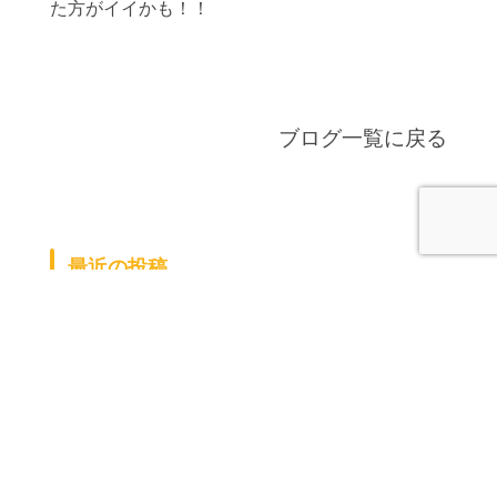
た方がイイかも！！
ブログ一覧に戻る
最近の投稿
せんたくーー
また行ってきました（＾0＾）
ラン活
早いもので