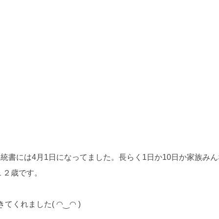
。
統書には4月1日になってました。長らく1日か10日か家族み
１２歳です。
くれました( ◠‿◠ )