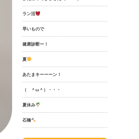
ラン活
早いもので
健康診断ー！
夏
あたまキーーーン！
（ ＾ω＾）・・・
夏休み
石橋