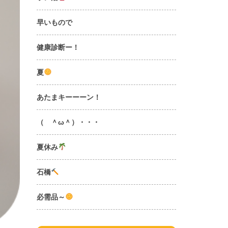
早いもので
健康診断ー！
夏
あたまキーーーン！
（ ＾ω＾）・・・
夏休み
石橋
必需品～