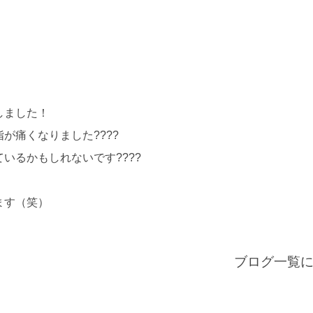
しました！
が痛くなりました????
いるかもしれないです????
ます（笑）
ブログ一覧