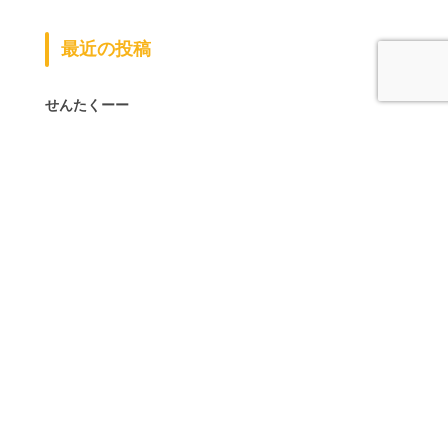
最近の投稿
せんたくーー
また行ってきました（＾0＾）
ラン活
早いもので
健康診断ー！
夏
あたまキーーーン！
（ ＾ω＾）・・・