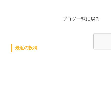
ブログ一覧に戻る
最近の投稿
また行ってきました（＾0＾）
ラン活
早いもので
健康診断ー！
夏