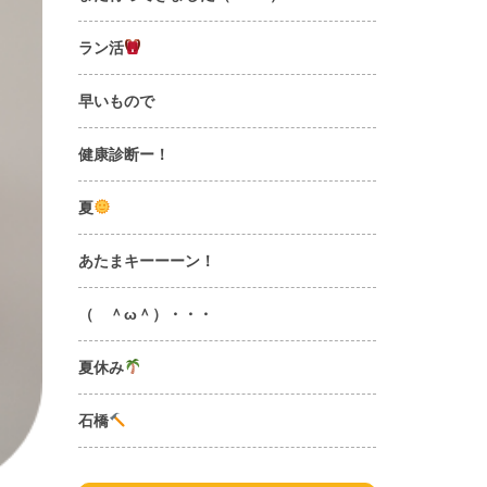
ラン活
早いもので
健康診断ー！
夏
あたまキーーーン！
（ ＾ω＾）・・・
夏休み
石橋