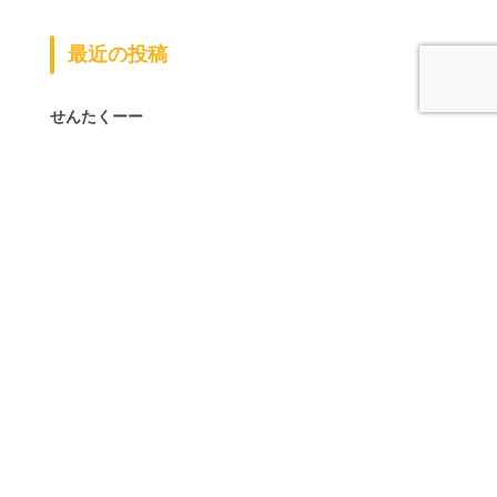
最近の投稿
せんたくーー
また行ってきました（＾0＾）
ラン活
早いもので
健康診断ー！
夏
あたまキーーーン！
（ ＾ω＾）・・・