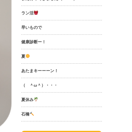
ラン活
早いもので
健康診断ー！
夏
あたまキーーーン！
（ ＾ω＾）・・・
夏休み
石橋