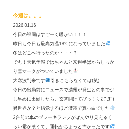
今週は。。。
2026.01.16
今日の福岡はすごーく暖かい！！！
昨日も今日も最高気温18℃になっていました
冬はどこへ行ったのか・・・？
でも！天気予報ではちゃんと来週半ばからしっか
り雪マークがついていました
大寒波到来です
引きこもらなくては(笑)
今日の出勤前にニュースで濃霧が発生との事で少
し早めに出勤したら、玄関開けてびっくりΣ(ﾟДﾟ)
異世界か？と錯覚するほど濃霧で真っ白でした
2台前の車のブレーキランプがぼんやり見えるく
らい霧が凄くて、運転がちょっと怖かったです