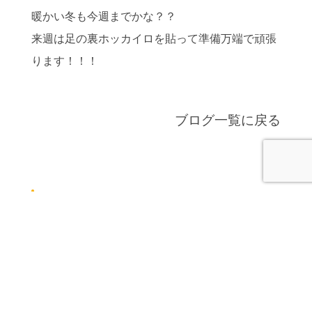
暖かい冬も今週までかな？？
来週は足の裏ホッカイロを貼って準備万端で頑張
ります！！！
ブログ一覧に戻る
最近の投稿
また行ってきました（＾0＾）
ラン活
早いもので