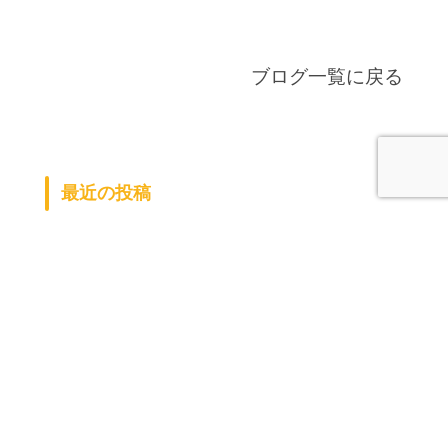
ブログ一覧に戻る
最近の投稿
また行ってきました（＾0＾）
ラン活
早いもので
健康診断ー！
夏