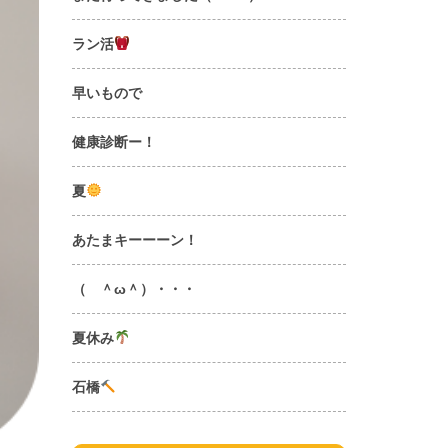
ラン活
早いもので
健康診断ー！
夏
あたまキーーーン！
（ ＾ω＾）・・・
夏休み
石橋