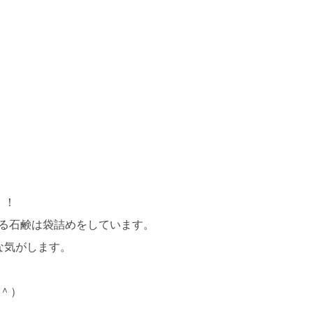
！！
きる石鹸は袋詰めをしています。
な気がします。
＾）