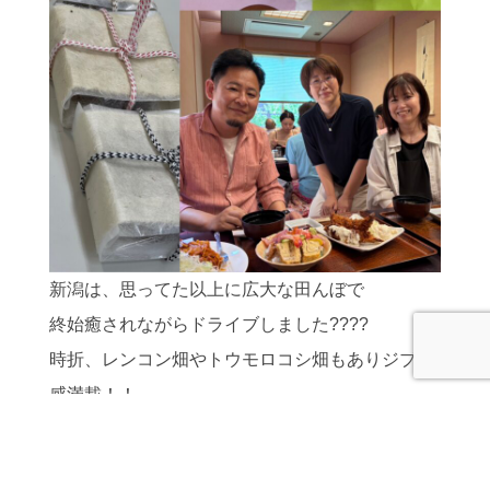
新潟は、思ってた以上に広大な田んぼで
終始癒されながらドライブしました????
時折、レンコン畑やトウモロコシ畑もありジブリ
感満載！！
やっぱり自然が多いと良いものです＾0＾
新潟は素晴らしいところでした（*＾0＾*）